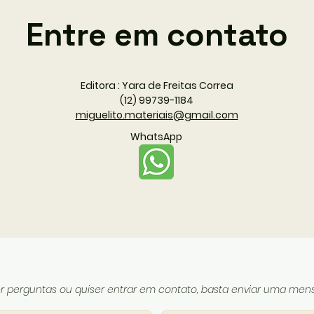
Entre em contato
Editora : Yara de Freitas Correa
(12) 99739-1184
miguelito.materiais@gmail.com
WhatsApp
er perguntas ou quiser entrar em contato, basta enviar uma me